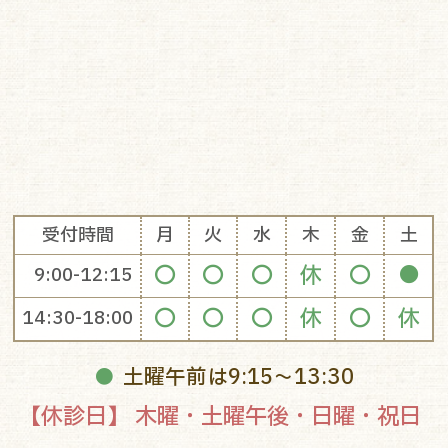
受付時間
月
火
水
木
金
土
〇
〇
〇
休
〇
●
9:00-12:15
〇
〇
〇
休
〇
休
14:30-18:00
土曜午前は9:15～13:30
【休診日】 木曜・土曜午後・日曜・祝日