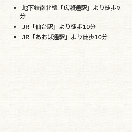
地下鉄南北線「広瀬通駅」より徒歩9
お知らせ
院長紹介
分
診療紹介
JR「仙台駅」より徒歩10分
当院について
JR「あおば通駅」より徒歩10分
アクセス
求人情報
とじる